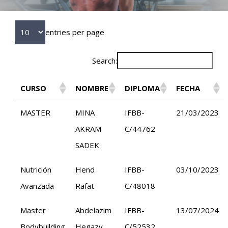
entries per page
Search:
CURSO
NOMBRE
DIPLOMA
FECHA
MASTER
MINA
IFBB-
21/03/2023
AKRAM
C/44762
SADEK
Nutrición
Hend
IFBB-
03/10/2023
Avanzada
Rafat
C/48018
Master
Abdelazim
IFBB-
13/07/2024
Bodybuilding
Hegazy
C/52532