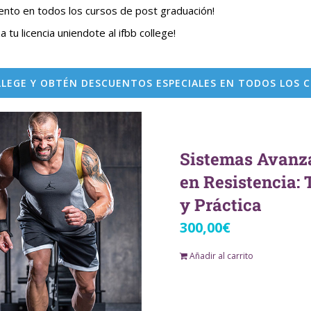
uento en todos los cursos de post graduación!
a tu licencia uniendote al ifbb college!
LLEGE Y OBTÉN DESCUENTOS ESPECIALES EN TODOS LOS 
Sistemas Avanz
en Resistencia: 
y Práctica
300,00
€
Añadir al carrito