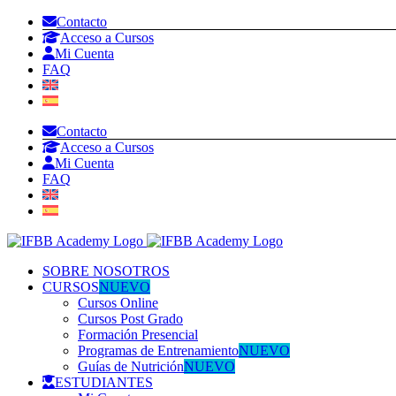
Saltar
Contacto
al
Acceso a Cursos
contenido
Mi Cuenta
FAQ
Contacto
Acceso a Cursos
Mi Cuenta
FAQ
SOBRE NOSOTROS
CURSOS
NUEVO
Cursos Online
Cursos Post Grado
Formación Presencial
Programas de Entrenamiento
NUEVO
Guías de Nutrición
NUEVO
ESTUDIANTES