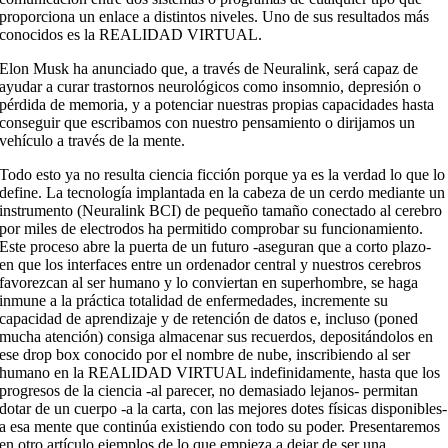
proporciona un enlace a distintos niveles. Uno de sus resultados más
conocidos es la REALIDAD VIRTUAL.
Elon Musk ha anunciado que, a través de Neuralink, será capaz de
ayudar a curar trastornos neurológicos como insomnio, depresión o
pérdida de memoria, y a potenciar nuestras propias capacidades hasta
conseguir que escribamos con nuestro pensamiento o dirijamos un
vehículo a través de la mente.
Todo esto ya no resulta ciencia ficción porque ya es la verdad lo que lo
define. La tecnología implantada en la cabeza de un cerdo mediante un
instrumento (Neuralink BCI) de pequeño tamaño conectado al cerebro
por miles de electrodos ha permitido comprobar su funcionamiento.
Este proceso abre la puerta de un futuro -aseguran que a corto plazo-
en que los interfaces entre un ordenador central y nuestros cerebros
favorezcan al ser humano y lo conviertan en superhombre, se haga
inmune a la práctica totalidad de enfermedades, incremente su
capacidad de aprendizaje y de retención de datos e, incluso (poned
mucha atención) consiga almacenar sus recuerdos, depositándolos en
ese drop box conocido por el nombre de nube, inscribiendo al ser
humano en la REALIDAD VIRTUAL indefinidamente, hasta que los
progresos de la ciencia -al parecer, no demasiado lejanos- permitan
dotar de un cuerpo -a la carta, con las mejores dotes físicas disponibles-
a esa mente que continúa existiendo con todo su poder. Presentaremos
en otro artículo ejemplos de lo que empieza a dejar de ser una