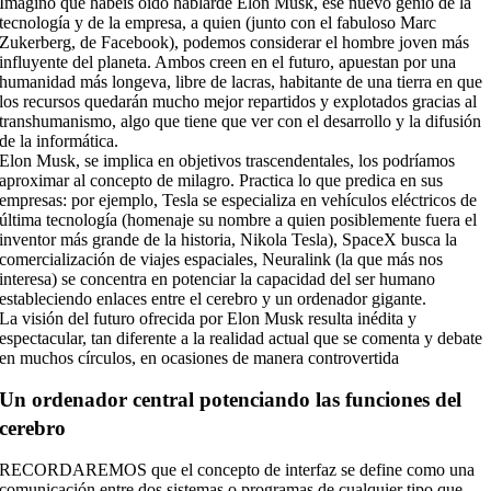
Imagino que habéis oído hablarde Elon Musk, ese nuevo genio de la
tecnología y de la empresa, a quien (junto con el fabuloso Marc
Zukerberg, de Facebook), podemos considerar el hombre joven más
influyente del planeta. Ambos creen en el futuro, apuestan por una
humanidad más longeva, libre de lacras, habitante de una tierra en que
los recursos quedarán mucho mejor repartidos y explotados gracias al
transhumanismo, algo que tiene que ver con el desarrollo y la difusión
de la informática.
Elon Musk, se implica en objetivos trascendentales, los podríamos
aproximar al concepto de milagro. Practica lo que predica en sus
empresas: por ejemplo, Tesla se especializa en vehículos eléctricos de
última tecnología (homenaje su nombre a quien posiblemente fuera el
inventor más grande de la historia, Nikola Tesla), SpaceX busca la
comercialización de viajes espaciales, Neuralink (la que más nos
interesa) se concentra en potenciar la capacidad del ser humano
estableciendo enlaces entre el cerebro y un ordenador gigante.
La visión del futuro ofrecida por Elon Musk resulta inédita y
espectacular, tan diferente a la realidad actual que se comenta y debate
en muchos círculos, en ocasiones de manera controvertida
Un ordenador central potenciando las funciones del
cerebro
RECORDAREMOS que el concepto de interfaz se define como una
comunicación entre dos sistemas o programas de cualquier tipo que